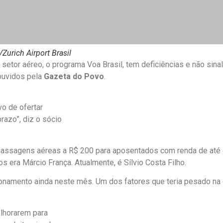
/Zurich Airport Brasil
 setor aéreo, o programa Voa Brasil, tem deficiências e não si
ouvidos pela
Gazeta do Povo
.
vo de ofertar
azo”, diz o sócio
passagens aéreas a R$ 200 para aposentados com renda de até d
 era Márcio França. Atualmente, é Sílvio Costa Filho.
namento ainda neste mês. Um dos fatores que teria pesado na d
elhorarem para