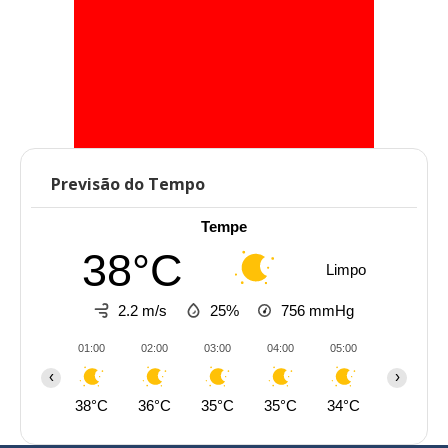
Previsão do Tempo
Tempe
38°C
Limpo
2.2 m/s
25%
756
mmHg
01:00
02:00
03:00
04:00
05:00
06:00
‹
›
38°C
36°C
35°C
35°C
34°C
33°C