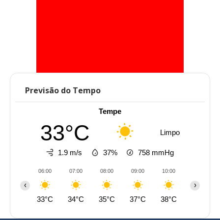
Previsão do Tempo
Tempe
33°C
Limpo
1.9 m/s
37%
758
mmHg
06:00
07:00
08:00
09:00
10:00
11:00
‹
›
33°C
34°C
35°C
37°C
38°C
39°C