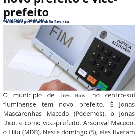
prefeito
06/10/2025
20:55 PM
Publicado por:
Maranhão Revista
O município de
, no centro-sul
Três Rios
fluminense tem novo prefeito. É Jonas
Mascarenhas Macedo (Podemos), o Jonas
Dico, e como vice-prefeito, Arsonval Macedo,
o Liliu (MDB). Neste domingo (5), eles tiveram