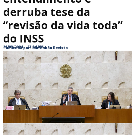
derruba tese da
“revisão da vida toda”
do INSS
21/03/2024
23:34 PM
Publicado por:
Maranhão Revista