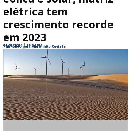
elétrica tem
crescimento recorde
em 2023
04/01/2024
19:04 PM
Publicado por:
Maranhão Revista