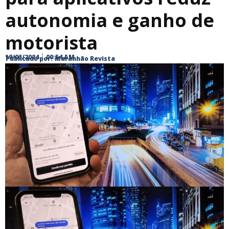
autonomia e ganho de
motorista
19/03/2024
00:54 AM
Publicado por:
Maranhão Revista