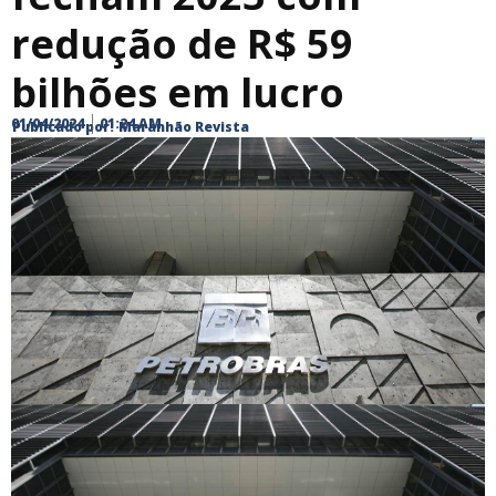
redução de R$ 59
bilhões em lucro
01/04/2024
01:24 AM
Publicado por:
Maranhão Revista