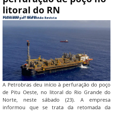
litoral do RN
23/12/2023
21:17 PM
Publicado por:
Maranhão Revista
A Petrobras deu início à perfuração do poço
de Pitu Oeste, no litoral do Rio Grande do
Norte, neste sábado (23). A empresa
informou que se trata da retomada da