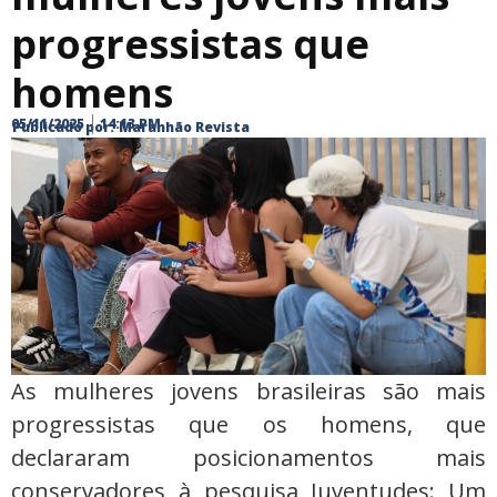
progressistas que
homens
05/11/2025
14:13 PM
Publicado por:
Maranhão Revista
As mulheres jovens brasileiras são mais
progressistas que os homens, que
declararam posicionamentos mais
conservadores à pesquisa Juventudes: Um