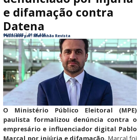
e difamação contra
Datena
06/11/2025
01:01 AM
Publicado por:
Maranhão Revista
O Ministério Público Eleitoral (MPE)
paulista formalizou denúncia contra o
empresário e influenciador digital Pablo
Marçal por injúria e difamação.
Marçal foi