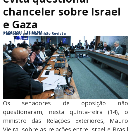
chanceler sobre Israel
e Gaza
14/03/2024
18:39 PM
Publicado por:
Maranhão Revista
Os senadores de oposição não
questionaram, nesta quinta-feira (14), o
ministro das Relações Exteriores, Mauro
Vieira, sobre as relações entre Israel e Brasil