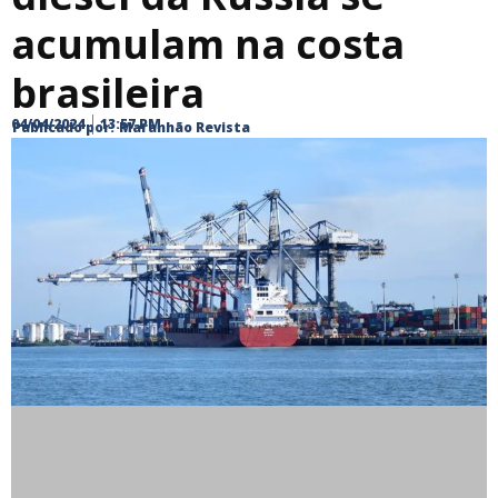
acumulam na costa
brasileira
04/04/2024
13:57 PM
Publicado por:
Maranhão Revista