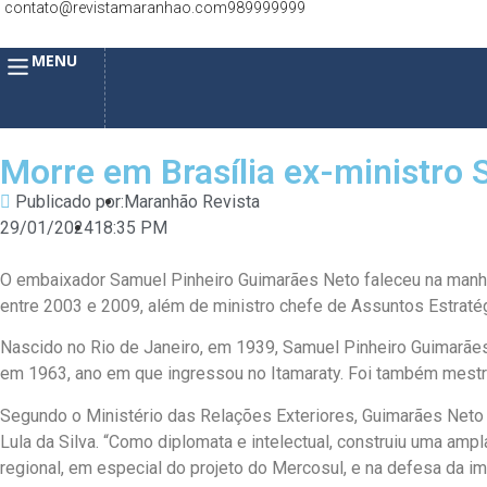
contato@revistamaranhao.com
989999999
MENU
Morre em Brasília ex-ministro
Publicado por:
Maranhão Revista
29/01/2024
18:35 PM
O embaixador Samuel Pinheiro Guimarães Neto faleceu na manhã d
entre 2003 e 2009, além de ministro chefe de Assuntos Estraté
Nascido no Rio de Janeiro, em 1939, Samuel Pinheiro Guimarães 
em 1963, ano em que ingressou no Itamaraty. Foi também mest
Segundo o Ministério das Relações Exteriores, Guimarães Neto f
Lula da Silva. “Como diplomata e intelectual, construiu uma amp
regional, em especial do projeto do Mercosul, e na defesa da im