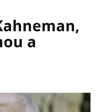
 Kahneman,
nou a