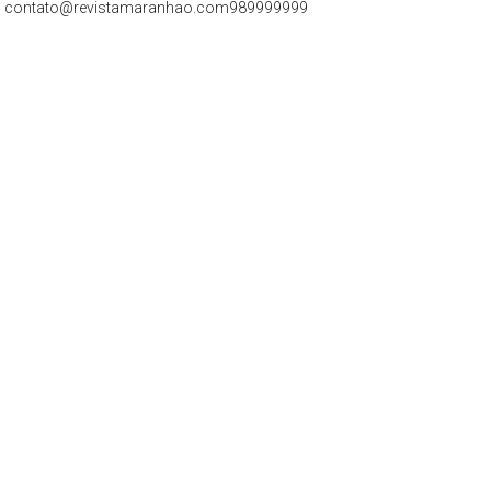
contato@revistamaranhao.com
989999999