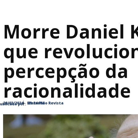
Morre Daniel
que revolucio
percepção da
racionalidade
28/03/2024
Maranhão Revista
21:24 PM
ublicado por: