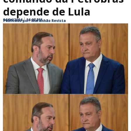
depende de Lula
04/04/2024
16:07 PM
Publicado por:
Maranhão Revista