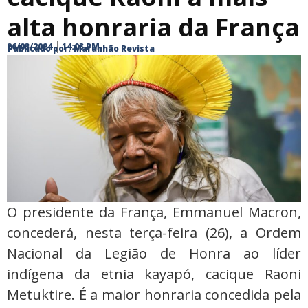
alta honraria da França
26/03/2024
14:03 PM
Publicado por:
Maranhão Revista
O presidente da França, Emmanuel Macron,
concederá, nesta terça-feira (26), a Ordem
Nacional da Legião de Honra ao líder
indígena da etnia kayapó, cacique Raoni
Metuktire. É a maior honraria concedida pela