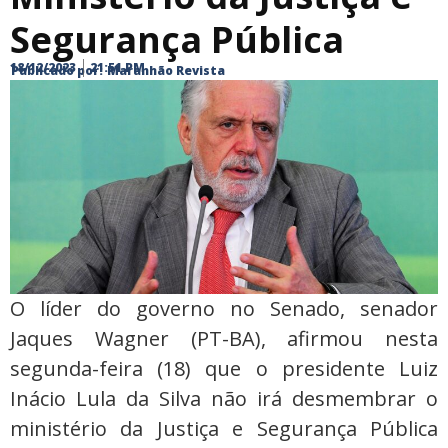
Segurança Pública
18/12/2023
21:51 PM
Publicado por:
Maranhão Revista
O líder do governo no Senado, senador
Jaques Wagner (PT-BA), afirmou nesta
segunda-feira (18) que o presidente Luiz
Inácio Lula da Silva não irá desmembrar o
ministério da Justiça e Segurança Pública