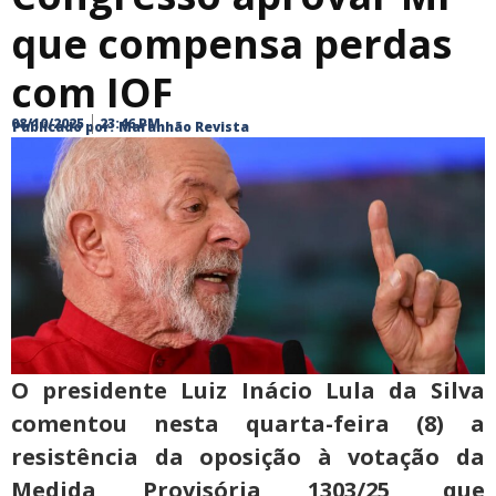
que compensa perdas
com IOF
08/10/2025
23:46 PM
Publicado por:
Maranhão Revista
O presidente Luiz Inácio Lula da Silva
comentou nesta quarta-feira (8) a
resistência da oposição à votação da
Medida Provisória 1303/25, que