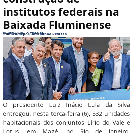
institutos federais na
Baixada Fluminense
06/02/2024
17:13 PM
Publicado por:
Maranhão Revista
O presidente Luiz Inácio Lula da Silva
entregou, nesta terça-feira (6), 832 unidades
habitacionais dos conjuntos Lírio do Vale e
Lotus, em Magé, no Rio de Janeiro,