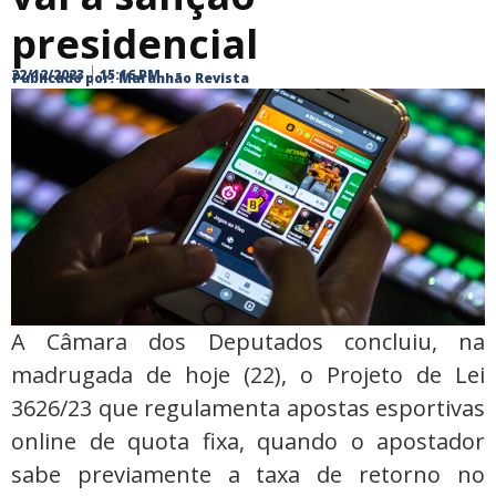
presidencial
22/12/2023
15:16 PM
Publicado por:
Maranhão Revista
A Câmara dos Deputados concluiu, na
madrugada de hoje (22), o Projeto de Lei
3626/23 que regulamenta apostas esportivas
online de quota fixa, quando o apostador
sabe previamente a taxa de retorno no