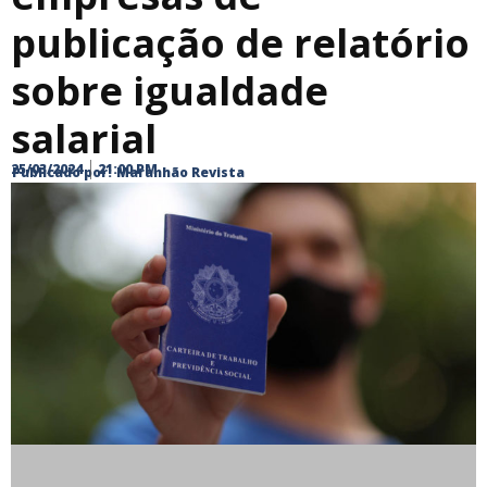
publicação de relatório
sobre igualdade
salarial
25/03/2024
21:00 PM
Publicado por:
Maranhão Revista