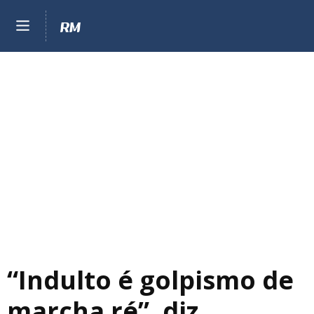
“Indulto é golpismo de
marcha ré”, diz