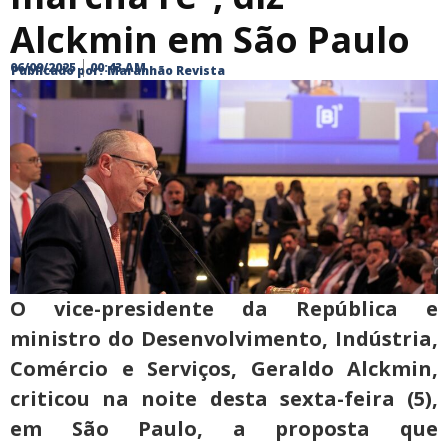
Alckmin em São Paulo
06/09/2025
00:43 AM
Publicado por:
Maranhão Revista
O vice-presidente da República e
ministro do Desenvolvimento, Indústria,
Comércio e Serviços, Geraldo Alckmin,
criticou na noite desta sexta-feira (5),
em São Paulo, a proposta que