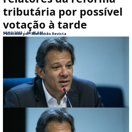
tributária por possível
votação à tarde
18/12/2023
06:45 AM
Publicado por:
Maranhão Revista