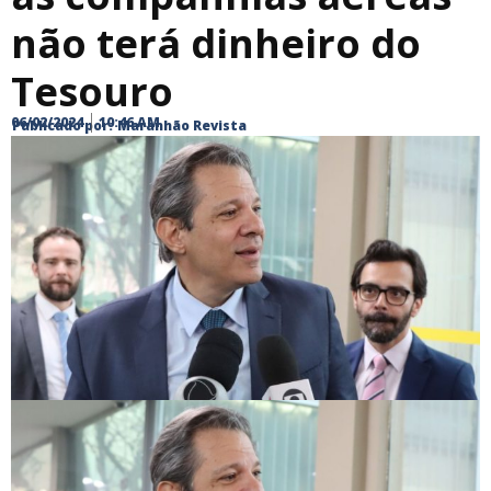
não terá dinheiro do
Tesouro
06/02/2024
10:46 AM
Publicado por:
Maranhão Revista