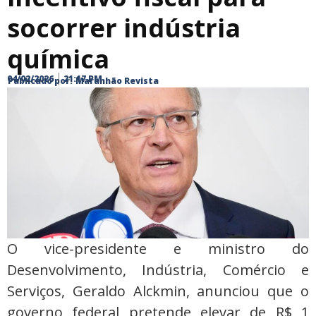
socorrer indústria
química
04/02/2026
21:17 PM
Publicado por:
Maranhão Revista
O vice-presidente e ministro do
Desenvolvimento, Indústria, Comércio e
Serviços, Geraldo Alckmin, anunciou que o
governo federal pretende elevar de R$ 1