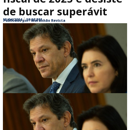
de buscar superávit
15/04/2024
19:57 PM
Publicado por:
Maranhão Revista