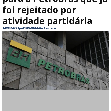
foi rejeitado por
atividade partidária
22/01/2024
11:22 AM
Publicado por:
Maranhão Revista