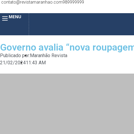
contato@revistamaranhao.com
989999999
MENU
Governo avalia “nova roupagem
Publicado por:
Maranhão Revista
21/02/2024
11:43 AM