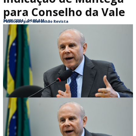
para Conselho da Vale
26/01/2024
04:00 AM
Publicado por:
Maranhão Revista