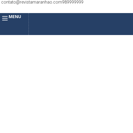
contato@revistamaranhao.com
989999999
MENU