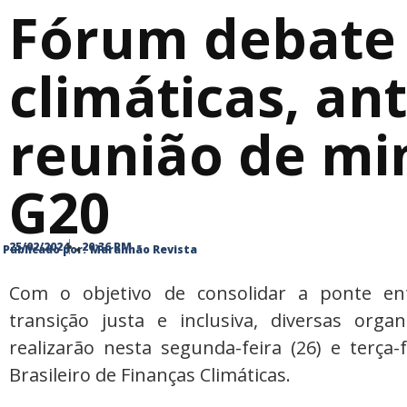
Fórum debate 
climáticas, an
reunião de mi
G20
25/02/2024
20:36 PM
Publicado por:
Maranhão Revista
Com o objetivo de consolidar a ponte e
transição justa e inclusiva, diversas organ
realizarão nesta segunda-feira (26) e terça
Brasileiro de Finanças Climáticas.