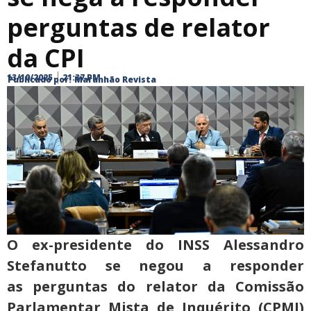
perguntas de relator
da CPI
13/10/2025
21:37 PM
Publicado por:
Maranhão Revista
O ex-presidente do INSS Alessandro
Stefanutto se negou a responder
as perguntas do relator da Comissão
Parlamentar Mista de Inquérito (CPMI)