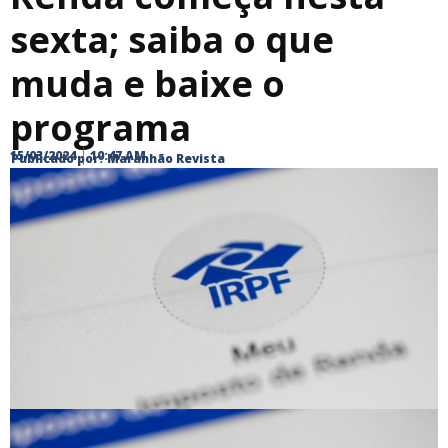
sexta; saiba o que
muda e baixe o
programa
15/03/2024
10:47 AM
Publicado por:
Maranhão Revista