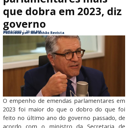
que dobra em 2023, diz
governo
29/12/2023
23:00 PM
Publicado por:
Maranhão Revista
O empenho de emendas parlamentares em
2023 foi maior do que o dobro do que foi
feito no último ano do governo passado, de
acordo com o ministro da Secretaria de