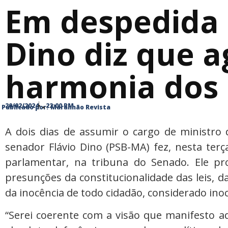
Em despedida 
Dino diz que a
harmonia dos
20/02/2024
22:00 PM
Publicado por:
Maranhão Revista
A dois dias de assumir o cargo de ministro 
senador Flávio Dino (PSB-MA) fez, nesta terç
parlamentar, na tribuna do Senado. Ele pr
presunções da constitucionalidade das leis, d
da inocência de todo cidadão, considerado inoc
“Serei coerente com a visão que manifesto a