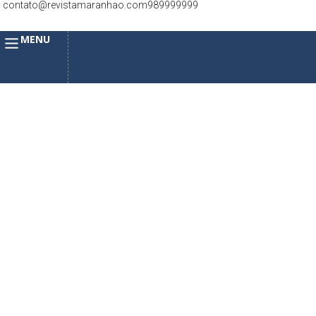
contato@revistamaranhao.com
989999999
MENU