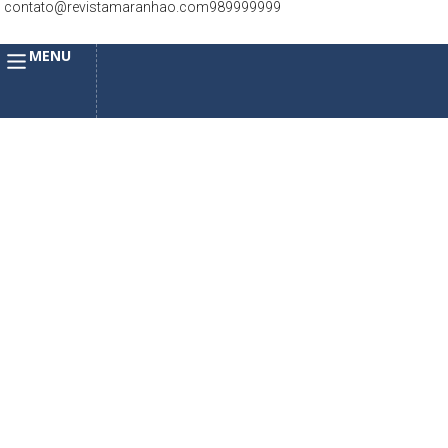
contato@revistamaranhao.com
989999999
MENU