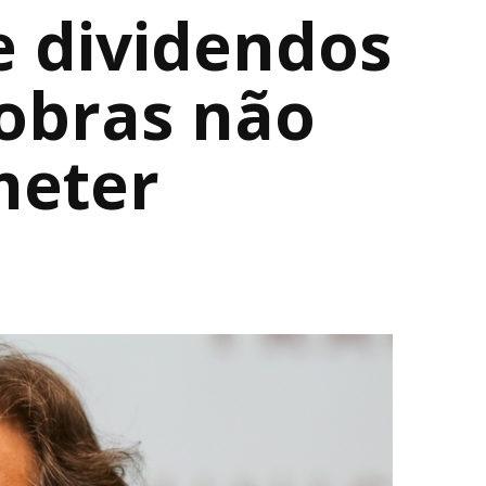
e dividendos
robras não
meter