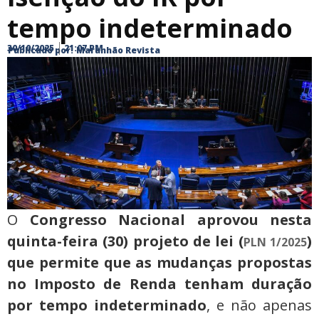
tempo indeterminado
30/10/2025
21:07 PM
Publicado por:
Maranhão Revista
O
Congresso Nacional aprovou nesta
quinta-feira (30) projeto de lei (
)
PLN 1/2025
que permite que as mudanças propostas
no Imposto de Renda tenham duração
por tempo indeterminado
, e não apenas