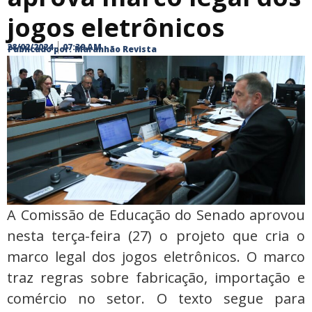
jogos eletrônicos
28/02/2024
07:39 AM
Publicado por:
Maranhão Revista
A Comissão de Educação do Senado aprovou
nesta terça-feira (27) o projeto que cria o
marco legal dos jogos eletrônicos. O marco
traz regras sobre fabricação, importação e
comércio no setor. O texto segue para