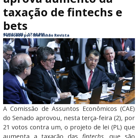
taxação de fintechs e
bets
02/12/2025
17:12 PM
Publicado por:
Maranhão Revista
A Comissão de Assuntos Econômicos (CAE)
do Senado aprovou, nesta terça-feira (2), por
21 votos contra um, o projeto de lei (PL) que
aumenta a taxação das
fintechs
, que são