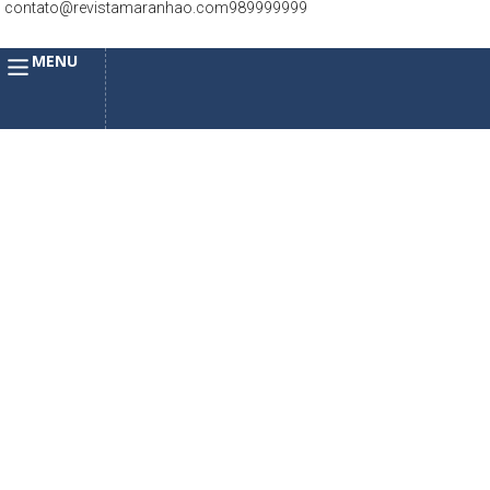
contato@revistamaranhao.com
989999999
MENU