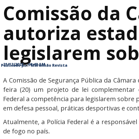
Comissão da 
autoriza estad
legislarem so
21/12/2023
00:49 AM
Publicado por:
Maranhão Revista
A Comissão de Segurança Pública da Câmara 
feira (20) um projeto de lei complementar 
Federal a competência para legislarem sobre 
em defesa pessoal, práticas desportivas e cont
Atualmente, a Polícia Federal é a responsáve
de fogo no país.