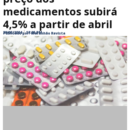
medicamentos subirá
4,5% a partir de abril
29/03/2024
18:25 PM
Publicado por:
Maranhão Revista