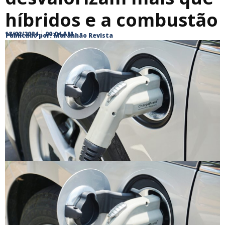
híbridos e a combustão
18/02/2024
00:04 AM
Publicado por:
Maranhão Revista