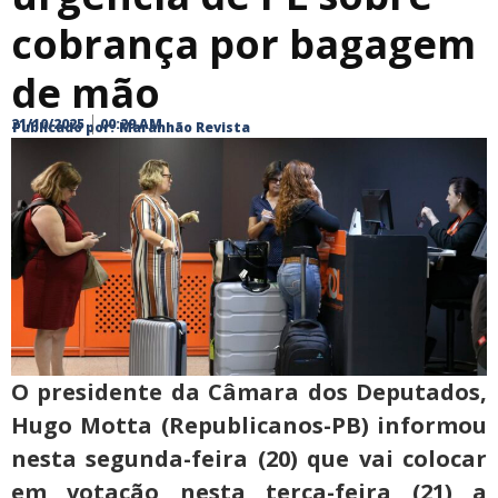
cobrança por bagagem
de mão
21/10/2025
00:29 AM
Publicado por:
Maranhão Revista
O presidente da Câmara dos Deputados,
Hugo Motta (Republicanos-PB) informou
nesta segunda-feira (20) que vai colocar
em votação nesta terça-feira (21) a