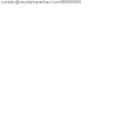
contato@revistamaranhao.com
989999999