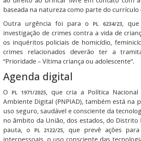
ao direito ao brincar livre em contato com
baseada na natureza como parte do currículo 
Outra urgência foi para o
, que
PL 6234/23
investigação de crimes contra a vida de crian
os inquéritos policiais de homicídio, femini
crimes relacionados deverão ter a trami
“Prioridade – Vítima criança ou adolescente”.
Agenda digital
O
, que cria a Política Naciona
PL 1971/2025
Ambiente Digital (PNPIAD), também está na p
uso seguro, saudável e consciente da tecnolog
no âmbito da União, dos estados, do Distrit
pauta, o
, que prevê ações para
PL 2122/25
interpessoais, o uso consciente das tecnologi