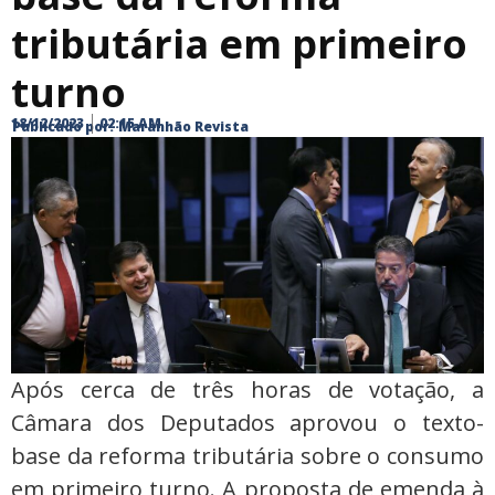
tributária em primeiro
turno
18/12/2023
02:15 AM
Publicado por:
Maranhão Revista
Após cerca de três horas de votação, a
Câmara dos Deputados aprovou o texto-
base da reforma tributária sobre o consumo
em primeiro turno. A proposta de emenda à