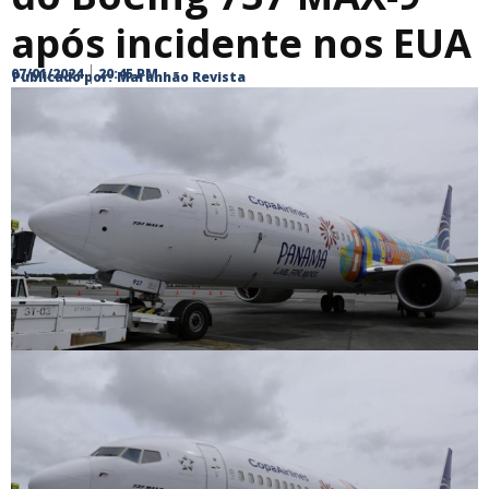
após incidente nos EUA
07/01/2024
20:45 PM
Publicado por:
Maranhão Revista