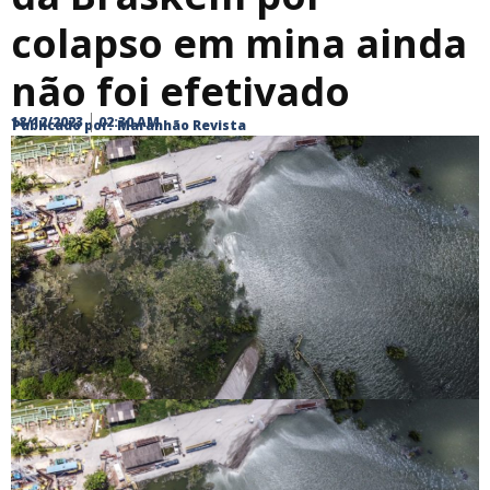
colapso em mina ainda
não foi efetivado
18/12/2023
02:30 AM
Publicado por:
Maranhão Revista