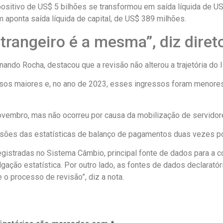
ositivo de US$ 5 bilhões se transformou em saída líquida de 
 aponta saída líquida de capital, de US$ 389 milhões.
strangeiro é a mesma”, diz diret
ando Rocha, destacou que a revisão não alterou a trajetória do I
ssos maiores e, no ano de 2023, esses ingressos foram menores
vembro, mas não ocorreu por causa da mobilização de servidores 
visões das estatísticas de balanço de pagamentos duas vezes po
egistradas no Sistema Câmbio, principal fonte de dados para a 
vulgação estatística. Por outro lado, as fontes de dados declar
 o processo de revisão”, diz a nota.