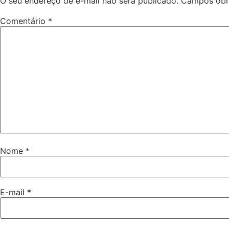
O seu endereço de e-mail não será publicado.
Campos obr
Comentário
*
Nome
*
E-mail
*