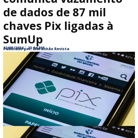
de dados de 87 mil
chaves Pix ligadas à
SumUp
22/03/2024
23:14 PM
Publicado por:
Maranhão Revista