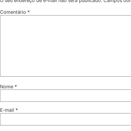
O seu endereço de e-mail não será publicado.
Campos obr
Comentário
*
Nome
*
E-mail
*