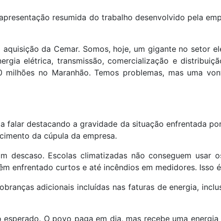
 apresentação resumida do trabalho desenvolvido pela emp
aquisição da Cemar. Somos, hoje, um gigante no setor el
ergia elétrica, transmissão, comercialização e distribui
70 milhões no Maranhão. Temos problemas, mas uma vonta
 a falar destacando a gravidade da situação enfrentada po
cimento da cúpula da empresa.
zam descaso. Escolas climatizadas não conseguem usar 
têm enfrentado curtos e até incêndios em medidores. Isso é
branças adicionais incluídas nas faturas de energia, incl
 esperado. O povo paga em dia, mas recebe uma energia i